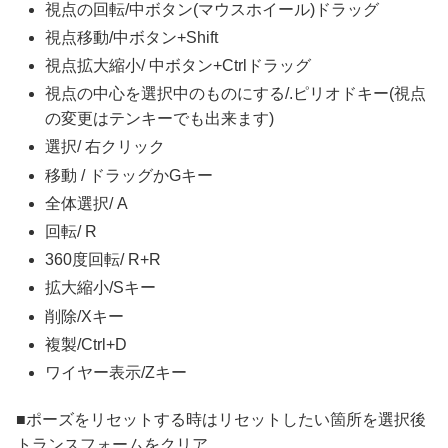
視点の回転/中ボタン(マウスホイール)ドラッグ
視点移動/中ボタン+Shift
視点拡大縮小/ 中ボタン+Ctrlドラッグ
視点の中心を選択中のものにする/.ピリオドキー(視点
の変更はテンキーでも出来ます)
選択/ 右クリック
移動 / ドラッグかGキー
全体選択/ A
回転/ R
360度回転/ R+R
拡大縮小/Sキー
削除/Xキー
複製/Ctrl+D
ワイヤー表示/Zキー
■ポーズをリセットする時はリセットしたい箇所を選択後
トランスフォームをクリア