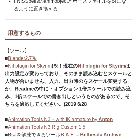
FNISSpellsのanimobjectとポーズファイルを対にな
るように置き換える
用意するもの
【ツール】
■
Blender2.7系
■
Nif plugin for Skyrim
(※！現在の
Nif plugin for Skyrim
は
出力設定が変わっており、そのまま読み込むとスケールと
人物が合いません、入力、出力時のをスケール変更する
か、Readmeの中に・オプション 1倍スケールでの読み込
み、1倍スケールでの書き出しというものがあるので、そ
ちらを適応してください。)2019 6/28
■
Animation Tools N3 – with IK armature
by
Anton
■
Animation Tools N3 Rig Custom 1.5
■Bsaを解凍できるツール
B.A.E. – Bethesda Archive