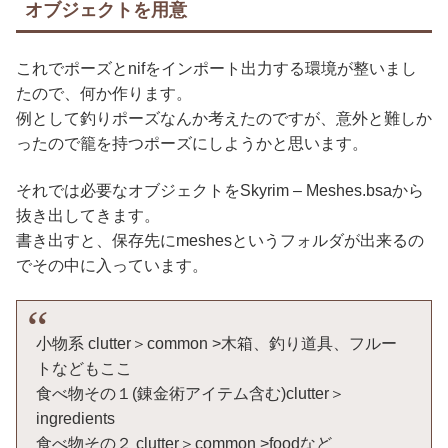
オブジェクトを用意
これでポーズとnifをインポート出力する環境が整いまし
たので、何か作ります。
例として釣りポーズなんか考えたのですが、意外と難しか
ったので籠を持つポーズにしようかと思います。
それでは必要なオブジェクトをSkyrim – Meshes.bsaから
抜き出してきます。
書き出すと、保存先にmeshesというフォルダが出来るの
でその中に入っています。
小物系 clutter＞common >木箱、釣り道具、フルー
トなどもここ
食べ物その１(錬金術アイテム含む)clutter＞
ingredients
食べ物その２ clutter＞common >foodなど